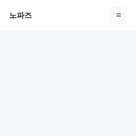
컨
텐
노파즈
메
츠
로
뉴
건
너
뛰
기