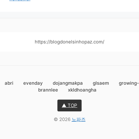
https://blogdonelsinhopaz.com/
abri
evenday
dojangmakpa
glsaem
growing-
brannlee
xkldhoangha
▲ TOP
© 2026
노파즈