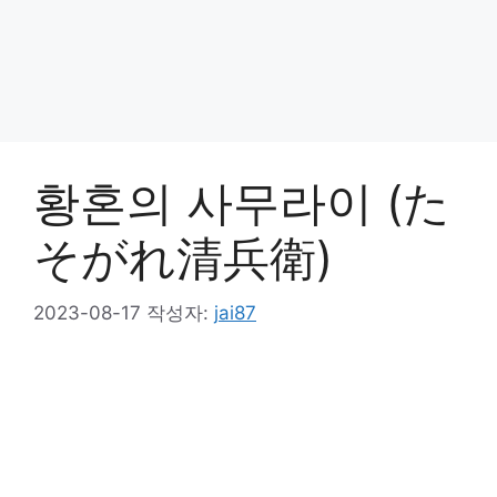
황혼의 사무라이 (た
そがれ清兵衛)
2023-08-17
작성자:
jai87