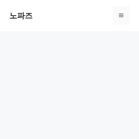
컨
텐
노파즈
메
츠
로
뉴
건
너
뛰
기